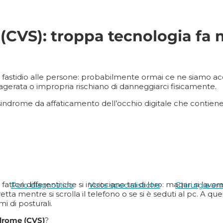
CVS): troppa tecnologia fa 
tidio alle persone: probabilmente ormai ce ne siamo accorti tu
 esagerata o impropria rischiano di danneggiarci fisicamente.
 sindrome da affaticamento dell’occhio digitale che contien
ori differenti che si incrociano tra di loro: magari si lavora 
Polo diagnostico
Visite specialistiche
Chirurgia am
tta mentre si scrolla il telefono o se si è seduti al pc. A q
 di posturali.
drome (CVS)
?