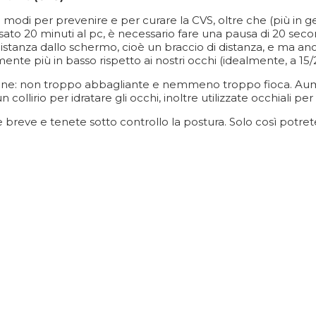
 modi per prevenire e per curare la CVS, oltre che (più in ge
ato 20 minuti al pc, è necessario fare una pausa di 20 secon
a distanza dallo schermo, cioè un braccio di distanza, e ma 
e più in basso rispetto ai nostri occhi (idealmente, a 15/20 
zione: non troppo abbagliante e nemmeno troppo fioca. Aume
llirio per idratare gli occhi, inoltre utilizzate occhiali per 
 breve e tenete sotto controllo la postura. Solo così potrete