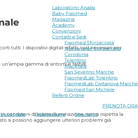
Laboratorio Analisi
Baby Fisiomed
Magazine
male
Academy
Convenzioni
Contatti e Sedi
Fisiomed Sforzacosta
tti. I dispositivi digitali infatti, così necessari per
Nuova sede Sforzacosta
Corridonia
Tolentino
e un’ampia gamma di sintomi e fastidi:
Macerata
San Severino Marche
FisiomedLab Tolentino
FisomedLab Civitanova Marche
Fisomed San Michele
Referti Online
PRENOTA ORA
in condizioni di scarsa illuminazione, non si rispetta la
bulatoriale
Riabilitazione
Specialisti
uesto si possono aggiungere ulteriori problemi già