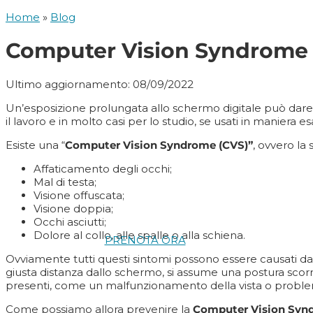
Home
»
Blog
Computer Vision Syndrome (
Ultimo aggiornamento: 08/09/2022
Un’esposizione prolungata allo schermo digitale può dare fas
il lavoro e in molto casi per lo studio, se usati in maniera
Esiste una “
Computer Vision Syndrome (CVS)”
, ovvero la
Affaticamento degli occhi;
Mal di testa;
Visione offuscata;
Visione doppia;
Occhi asciutti;
Dolore al collo, alle spalle o alla schiena.
PRENOTA ORA
Ovviamente tutti questi sintomi possono essere causati da fatt
giusta distanza dallo schermo, si assume una postura scorre
presenti, come un malfunzionamento della vista o problemi
Come possiamo allora prevenire la
Computer Vision Syn