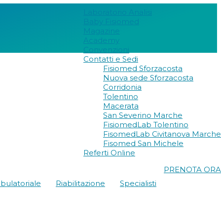
Laboratorio Analisi
Baby Fisiomed
Magazine
Academy
Convenzioni
Contatti e Sedi
Fisiomed Sforzacosta
Nuova sede Sforzacosta
Corridonia
Tolentino
Macerata
San Severino Marche
FisiomedLab Tolentino
FisomedLab Civitanova Marche
Fisomed San Michele
Referti Online
PRENOTA ORA
bulatoriale
Riabilitazione
Specialisti