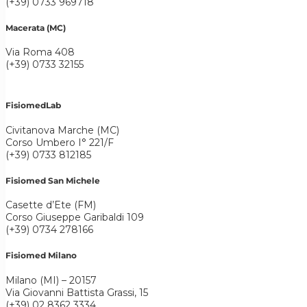
(+39) 0733 969718
Macerata (MC)
Via Roma 408
(+39) 0733 32155
FisiomedLab
Civitanova Marche (MC)
Corso Umbero I° 221/F
(+39) 0733 812185
Fisiomed San Michele
Casette d’Ete (FM)
Corso Giuseppe Garibaldi 109
(+39) 0734 278166
Fisiomed Milano
Milano (MI) – 20157
Via Giovanni Battista Grassi, 15
(+39) 02 8362 3334